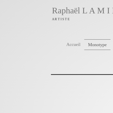
Raphaël L A M I 
A R T I S T E
Accueil
Monotype